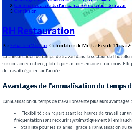
Contenu des accords d'annualisation du temps de travail
Conclusion
RH Restauration
Par
Sébastien Vassaux
·
Cofondateur de Melba
·
Revu le
11 mai 2
La annualisation du temps de travail dans le secteur de l'hôteller
sur une année entière, plutôt que sur une semaine ou un mois. Elle
de travail régulier sur l'année.
Avantages de l'annualisation du temps d
L'annualisation du temps de travail présente plusieurs avantages 
Flexibilité : en répartissant les heures de travail sur
fréquentation sans recourir systématiquement à l'embauch
Stabilité pour les salariés : grâce à l'annualisation du 