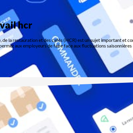
vail hcr
e, de la restauration et des cafés (HCR) est un sujet important et c
 permet aux employeurs de faire face aux fluctuations saisonnières 