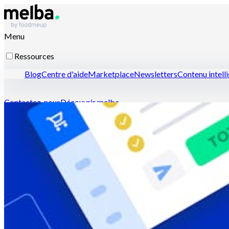
Menu
Ressources
Blog
Centre d'aide
Marketplace
Newsletters
Contenu intell
Contactez-nous
Découvrir melba