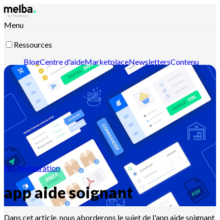
Menu
Ressources
Blog
Centre d'aide
Marketplace
Newsletters
Contenu
intelligent
Documentation API
Documentation MCP
Contactez-nous
Découvrir melba
RH Restauration
app aide soignant
Dans cet article, nous aborderons le sujet de l'app aide soignant