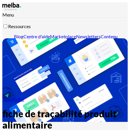
Menu
Ressources
Blog
Centre d'aide
Marketplace
Newsletters
Contenu
intelligent
Documentation API
Documentation MCP
Contactez-nous
Découvrir melba
Traçabilité
fiche de traçabilité produit
alimentaire