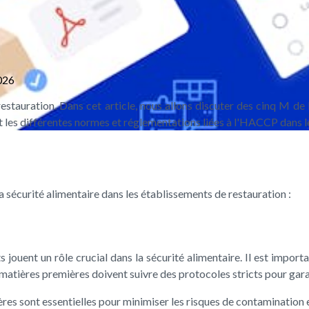
026
restauration. Dans cet article, nous allons discuter des cinq M d
les différentes normes et réglementations liées à l'HACCP dans le 
 sécurité alimentaire dans les établissements de restauration :
 jouent un rôle crucial dans la sécurité alimentaire. Il est import
atières premières doivent suivre des protocoles stricts pour garanti
es sont essentielles pour minimiser les risques de contamination e