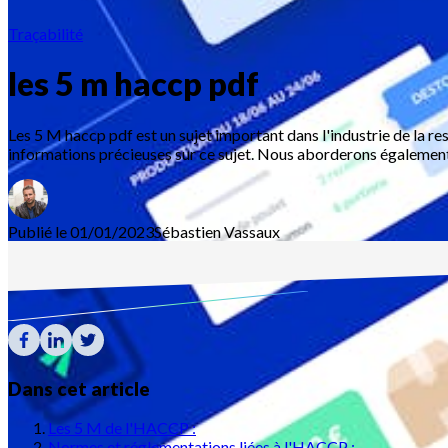
Traçabilité
les 5 m haccp pdf
Les 5 M haccp pdf est un sujet important dans l'industrie de la re
informations précieuses sur ce sujet. Nous aborderons également 
Publié le 01/01/2023
Sébastien
Vassaux
Dans cet article
Les 5 M de l'HACCP :
Normes et réglementations liées à l'HACCP :