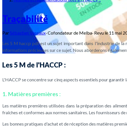
Traçabilité
Par
Sébastien Vassaux
·
Cofondateur de Melba
·
Revu le
11 mai 2
Les 5 M haccp pdf est un sujet important dans l'industrie de la 
informations précieuses sur ce sujet. Nous aborderons également 
Les 5 M de l'HACCP :
L'HACCP se concentre sur cinq aspects essentiels pour garantir la
1. Matières premières :
Les matières premières utilisées dans la préparation des aliments
fraîches et conformes aux normes sanitaires. Les fournisseurs de m
Les bonnes pratiques d'achat et de réception des matières premièr