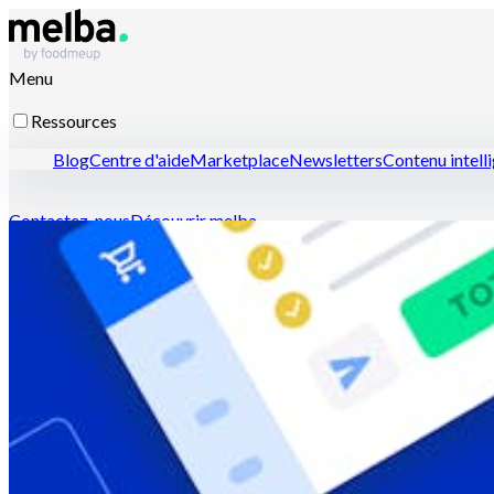
Menu
Ressources
Blog
Centre d'aide
Marketplace
Newsletters
Contenu intell
Contactez-nous
Découvrir melba