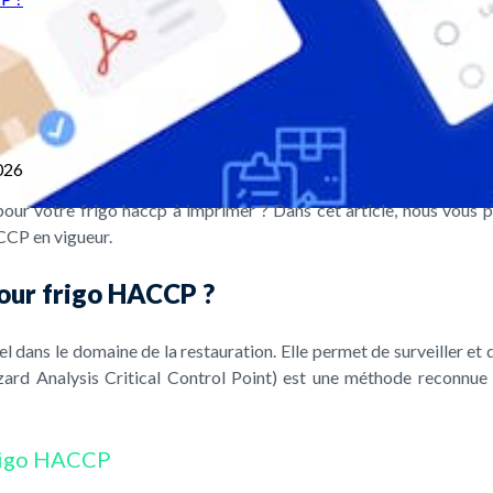
026
our votre frigo haccp à imprimer ? Dans cet article, nous vous 
CCP en vigueur.
pour frigo HACCP ?
dans le domaine de la restauration. Elle permet de surveiller et d
rd Analysis Critical Control Point) est une méthode reconnue in
frigo HACCP