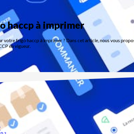
go haccp à imprimer
r votre frigo haccp à imprimer ? Dans cet article, nous vous propo
CCP en vigueur.
?
P ?