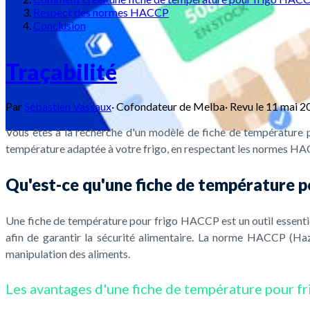
Respect des normes HACCP
Conclusion
Traçabilité
Par
Sébastien Vassaux
·
Cofondateur de Melba
·
Revu le
11 mai 2
Vous êtes à la recherche d'un modèle de fiche de température p
température adaptée à votre frigo, en respectant les normes HA
Qu'est-ce qu'une fiche de température 
Une fiche de température pour frigo HACCP est un outil essentiel 
afin de garantir la sécurité alimentaire. La norme HACCP (Haza
manipulation des aliments.
Les avantages d'une fiche de température pour 