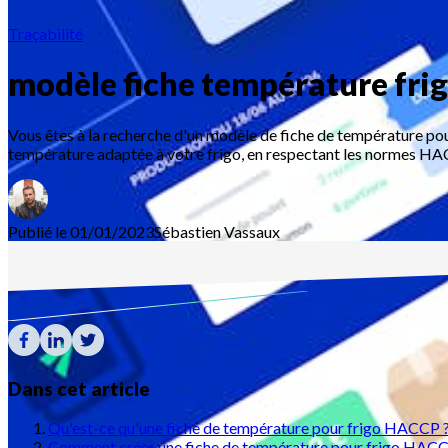
Traçabilité
modèle fiche température fri
Vous êtes à la recherche d'un modèle de fiche de température pou
température adaptée à votre frigo, en respectant les normes HA
Publié le 01/01/2023
Sébastien
Vassaux
Dans cet article
Qu'est-ce qu'une fiche de température pour frigo HACCP 
Comment créer une fiche de température pour frigo HACC