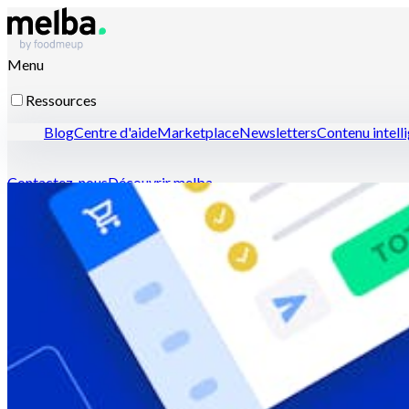
Menu
Ressources
Blog
Centre d'aide
Marketplace
Newsletters
Contenu intell
Contactez-nous
Découvrir melba