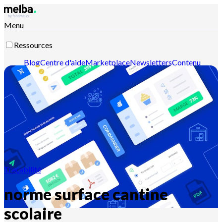
Menu
Ressources
Blog
Centre d'aide
Marketplace
Newsletters
Contenu
intelligent
Documentation API
Documentation MCP
Contactez-nous
Découvrir melba
Traçabilité
norme surface cantine
scolaire