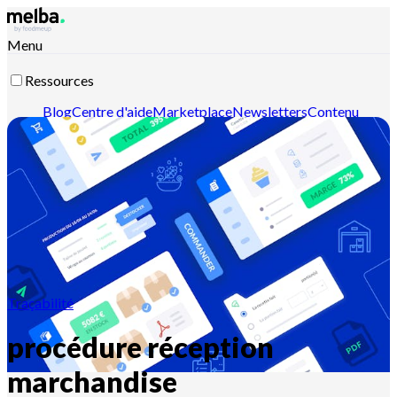
Menu
Ressources
Blog
Centre d'aide
Marketplace
Newsletters
Contenu
intelligent
Documentation API
Documentation MCP
Contactez-nous
Découvrir melba
Traçabilité
procédure réception
marchandise