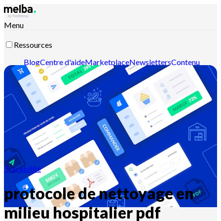
Menu
Ressources
Blog
Centre d'aide
Marketplace
Newsletters
Contenu
intelligent
Documentation API
Documentation MCP
Contactez-nous
Découvrir melba
Traçabilité
protocole de nettoyage en
milieu hospitalier pdf