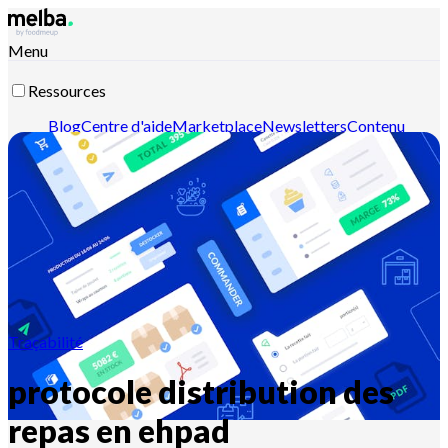
Menu
Ressources
Blog
Centre d'aide
Marketplace
Newsletters
Contenu
intelligent
Documentation API
Documentation MCP
Contactez-nous
Découvrir melba
Traçabilité
protocole distribution des
repas en ehpad