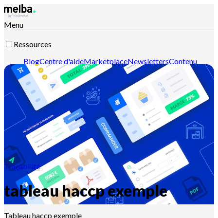
Menu
Ressources
Blog
Centre d'aide
Marketplace
Newsletters
Contenu
intelligent
Documentation API
Documentation MCP
Contactez-nous
Découvrir melba
Traçabilité
tableau haccp exemple
Tableau haccp exemple