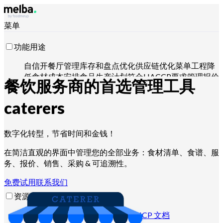
菜单
功能用途
自信开餐厅
管理库存和盘点
优化供应链
优化菜单工程
降
低食材成本
安排食品生产计划
符合HACCP要求
管理报价
餐饮服务商的首选管理工具
并分析销售
用 Claude、ChatGPT 或 API 操控
caterers
适用对象
数字化转型，节省时间和金钱！
连锁和大型集团
独立餐厅
中央厨房
幽灵厨房
团餐服务商
在简洁直观的界面中管理您的全部业务：食材清单、食谱、服
面包师和甜点师
酒店餐厅
务、报价、销售、采购 & 可追溯性。
免费试用
联系我们
资源
博客
帮助中心
新闻通讯
API 文档
MCP 文档