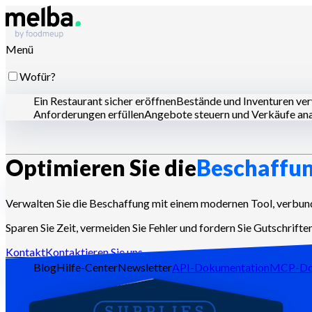
Menü
Wofür?
Ein Restaurant sicher eröffnen
Bestände und Inventuren ve
Anforderungen erfüllen
Angebote steuern und Verkäufe ana
Optimieren Sie die
Beschaffu
Für wen?
Ketten und große Gruppen
Unabhängige Restaurants
Zentr
Verwalten Sie die Beschaffung mit einem modernen Tool, verbun
Sparen Sie Zeit, vermeiden Sie Fehler und fordern Sie Gutschriften
Ressourcen
Kontakt
Kontaktieren Sie uns
Blog
Hilfe-Center
Newsletter
API-Dokumentation
MCP-Do