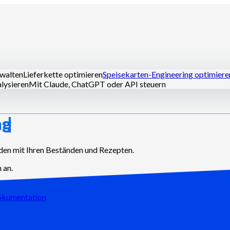
rwalten
Lieferkette optimieren
Speisekarten-Engineering optimiere
lysieren
Mit Claude, ChatGPT oder API steuern
ng
alküchen
Geisterküchen
Caterer
Bäcker und Konditoren
Hotel-Rest
den mit Ihren Beständen und Rezepten.
 an.
kumentation