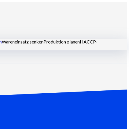
n
Wareneinsatz senken
Produktion planen
HACCP-
aurants