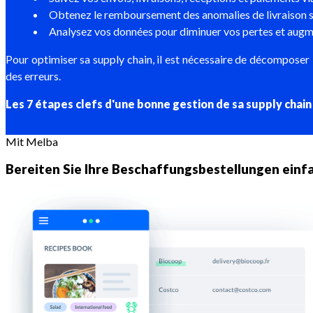
Obtenez le remboursement des anomalies de livraison s
Analysez vos données pour diminuer vos pertes et augme
Pour optimiser sa supply chain, il est nécessaire de décomposer 
des erreurs.
Les 7 étapes clefs d'une bonne gestion de sa supply chain
Mit Melba
Bereiten Sie Ihre Beschaffungsbestellungen einf