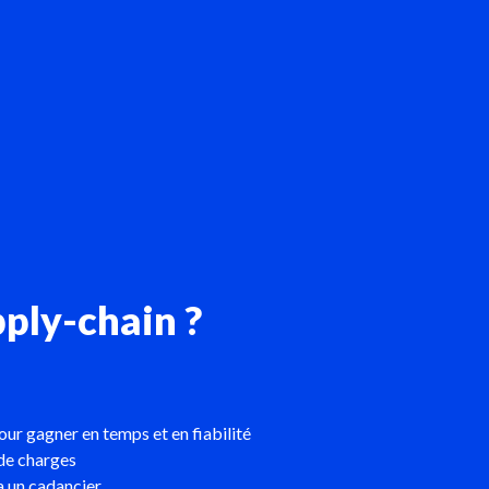
ply-chain ?
 gagner en temps et en fiabilité
 de charges
ia un cadancier