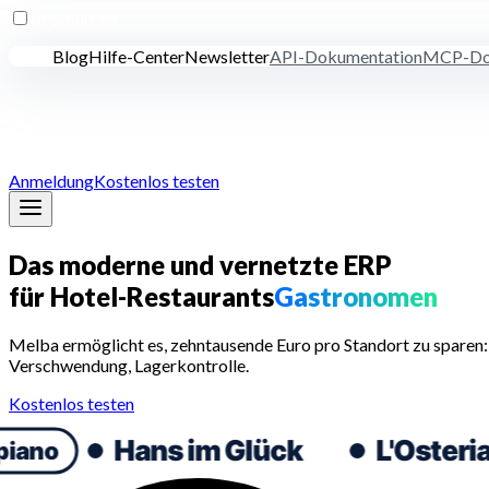
Ressourcen
Blog
Hilfe-Center
Newsletter
API-Dokumentation
MCP-Do
Preise
Anmeldung
Kostenlos testen
Das moderne und vernetzte ERP
für
Hotel-Restaurants
Gastronomen
Melba ermöglicht es, zehntausende Euro pro Standort zu sparen
Verschwendung, Lagerkontrolle.
Kostenlos testen