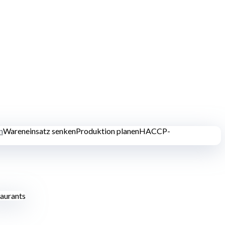
n
Wareneinsatz senken
Produktion planen
HACCP-
aurants