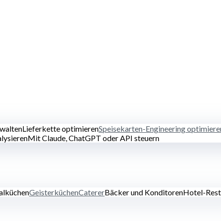
rwalten
Lieferkette optimieren
Speisekarten-Engineering optimiere
lysieren
Mit Claude, ChatGPT oder API steuern
alküchen
Geisterküchen
Caterer
Bäcker und Konditoren
Hotel-Rest