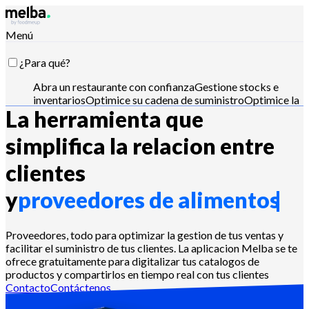
Menú
¿Para qué?
Abra un restaurante con confianza
Gestione stocks e
inventarios
Optimice su cadena de suministro
Optimice la
La herramienta que
ingeniería de menús
Reduzca el coste
alimentario
Planifique la producción alimentaria
Cumpla
con los requisitos APPCC
Gestione presupuestos y
simplifica la relacion entre
analice ventas
Controla con Claude, ChatGPT o API
clientes
y
proveedores de alimentos
¿Para quién?
Cadenas y grandes grupos
Restaurantes
Proveedores, todo para optimizar la gestion de tus ventas y
independientes
Cocinas centrales
Dark
facilitar el suministro de tus clientes. La aplicacion Melba se te
kitchens
Catering
Panaderos y pasteleros
Hoteles-
ofrece gratuitamente para digitalizar tus catalogos de
restaurante
productos y compartirlos en tiempo real con tus clientes
Contacto
Contáctenos