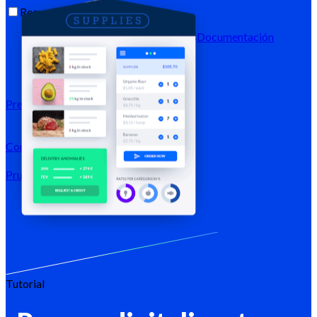
Recursos
Blog
Centro de ayuda
Newsletters
Documentación
API
Documentación MCP
Precios
Conexión →
Prueba gratis
Registrarse
Tutorial