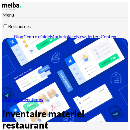
Menu
Ressources
Blog
Centre d'aide
Marketplace
Newsletters
Contenu
intelligent
Documentation API
Documentation MCP
Contactez-nous
Découvrir melba
Stocks & Inventaires
inventaire materiel
restaurant