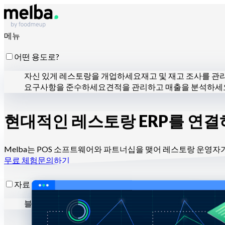
메뉴
어떤 용도로?
자신 있게 레스토랑을 개업하세요
재고 및 재고 조사를 
요구사항을 준수하세요
견적을 관리하고 매출을 분석하세
현대적인 레스토랑 ERP를 연
누구를 위해?
프랜차이즈 및 대형 그룹
독립 레스토랑
센트럴 키친
다크 
Melba는 POS 소프트웨어와 파트너십을 맺어 레스토랑 운영자
무료 체험
문의하기
자료
블로그
고객 지원 센터
뉴스레터
API 문서
MCP 문서