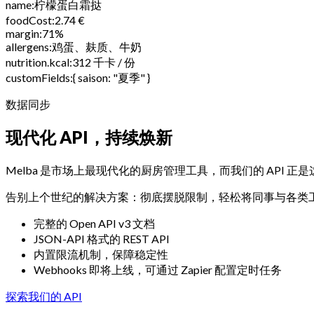
name
:
柠檬蛋白霜挞
foodCost
:
2.74 €
margin
:
71%
allergens
:
鸡蛋、麸质、牛奶
nutrition.kcal
:
312 千卡 / 份
customFields
:
{ saison: "夏季" }
数据同步
现代化 API，持续焕新
Melba 是市场上最现代化的厨房管理工具，而我们的 API 
告别上个世纪的解决方案：彻底摆脱限制，轻松将同事与各类
完整的 Open API v3 文档
JSON-API 格式的 REST API
内置限流机制，保障稳定性
Webhooks 即将上线，可通过 Zapier 配置定时任务
探索我们的 API