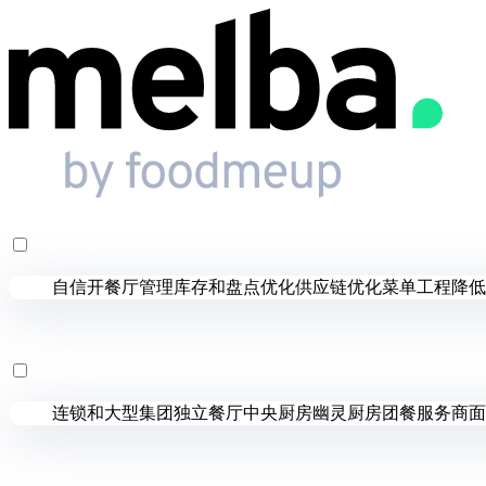
功能用途
自信开餐厅
管理库存和盘点
优化供应链
优化菜单工程
降低
适用对象
连锁和大型集团
独立餐厅
中央厨房
幽灵厨房
团餐服务商
面