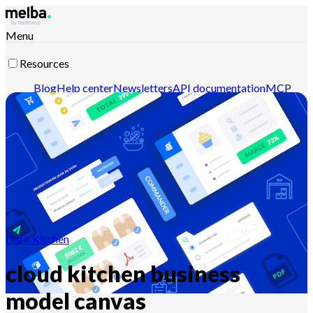
Menu
Resources
Blog
Help center
Newsletters
API documentation
MCP
documentation
Contact-us
Discover melba
Dark Kitchen
cloud kitchen business
model canvas