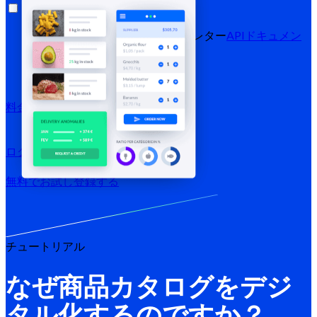
リソース
ブログ
ヘルプセンター
ニュースレター
APIドキュメン
ト
MCPドキュメント
料金プラン
ログイン →
無料でお試し
登録する
チュートリアル
なぜ商品カタログをデジ
タル化するのですか？