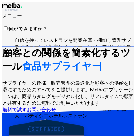
メニュー
何ができますか？
自信を持ってレストランを開業
在庫・棚卸し管理
サプ
ライチェーンの効率化
メニューエンジニアリングの最
顧客との関係を簡素化するツ
適化
食材原価の削減
食品生産のスケジュール管理
HACCP要件への準拠
見積作成と売上分析
Claude・
ール
食品サプライヤー
ChatGPT・APIで操作
サプライヤーの皆様、販売管理の最適化と顧客への供給を円
滑にするためのすべてをご提供します。Melbaアプリケーシ
誰向けですか？
ョンは、商品カタログをデジタル化し、リアルタイムで顧客
チェーン・大手グループ
独立系レストラン
セントラル
と共有するために無料でご利用いただけます
キッチン
ゴーストキッチン
ケータリング業者
パン職
無料で試す
お問い合わせ
人・パティシエ
ホテルレストラン