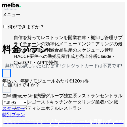
メニュー
何ができますか？
自信を持ってレストランを開業
在庫・棚卸し管理
サプ
ライチェーンの効率化
メニューエンジニアリングの最
料金プラン
適化
食材原価の削減
食品生産のスケジュール管理
HACCP要件への準拠
見積作成と売上分析
Claude・
ChatGPT・APIで操作
無料でお試しいただけます! クレジットカードは不要です!
年払い、年間 / モジュールあたり€120お得
誰向けですか？
チェーン・大手グループ
独立系レストラン
セントラル
四半期払い、年間契約
キッチン
ゴーストキッチン
ケータリング業者
パン職
人・パティシエ
ホテルレストラン
スターター
特別プラン
新規ビジネスですか？
人気の3モジュールを月額わずか€99