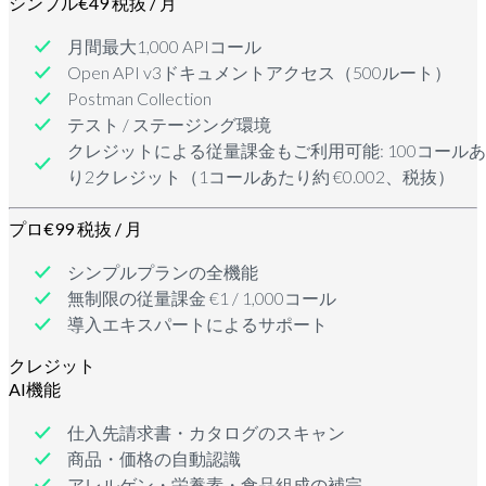
シンプル
€49 税抜 / 月
月間最大1,000 APIコール
Open API v3ドキュメントアクセス（500ルート）
Postman Collection
テスト / ステージング環境
クレジットによる従量課金もご利用可能: 100コール
り2クレジット（1コールあたり約 €0.002、税抜）
プロ
€99 税抜 / 月
シンプルプランの全機能
無制限の従量課金 €1 / 1,000コール
導入エキスパートによるサポート
クレジット
AI機能
仕入先請求書・カタログのスキャン
商品・価格の自動認識
アレルゲン・栄養素・食品組成の補完