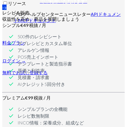
でご利用いただけます*
リソース
レシピ＆販売
ブログ
ヘルプセンター
ニュースレター
APIドキュメン
収益性を高め、商品を展開しましょう
ト
MCPドキュメント
シンプル
€49 税抜 / 月
500件のレシピシート
料金プラン
サブレシピとカスタム単位
アレルゲン情報
POS売上インポート
ログイン →
テンプレートと製造指示書
原価と利益率
無料でお試し
登録する
見積書・請求書
AIクレジット5回分付き
プレミアム
€99 税抜 / 月
シンプルプランの全機能
レシピ数無制限
INCO情報：栄養成分、組成など