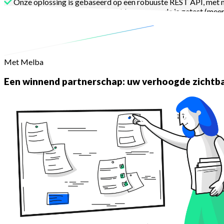
Onze oplossing is gebaseerd op een robuuste REST API, met 
Onze servers zijn auto-geschaald en onze code is getest (meer
Neem contact op
Met Melba
Een winnend partnerschap: uw verhoogde zichtb