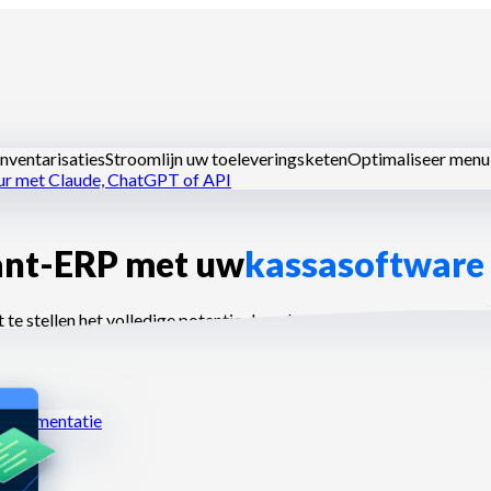
nventarisaties
Stroomlijn uw toeleveringsketen
Optimaliseer menu
ur met Claude, ChatGPT of API
ant-ERP met uw
kassasoftware
 keukens
Dark kitchens
Cateraars
Bakkers en patissiers
Hotel-resta
e stellen het volledige potentieel van hun keuken te benutten.
ocumentatie