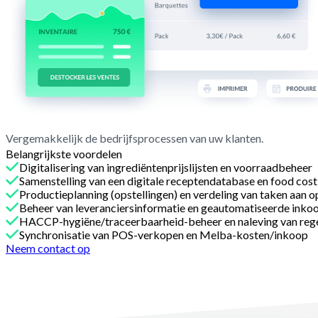
Vergemakkelijk de bedrijfsprocessen van uw klanten.
Belangrijkste voordelen
Digitalisering van ingrediëntenprijslijsten en voorraadbeheer
Samenstelling van een digitale receptendatabase en food cos
Productieplanning (opstellingen) en verdeling van taken aan o
Beheer van leveranciersinformatie en geautomatiseerde inko
HACCP-hygiëne/traceerbaarheid-beheer en naleving van reg
Synchronisatie van POS-verkopen en Melba-kosten/inkoop
Neem contact op
Met Melba
Een integratie die wij kunnen opzetten