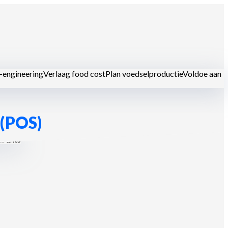
-engineering
Verlaag food cost
Plan voedselproductie
Voldoe aan
 (POS)
urants