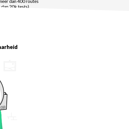
meer dan 400 routes
 dan 20k tests)
aarheid