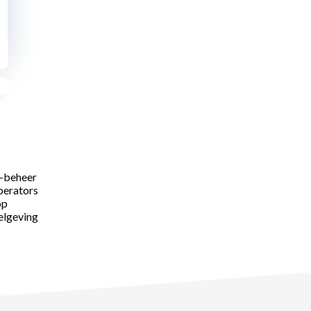
t-beheer
perators
op
elgeving