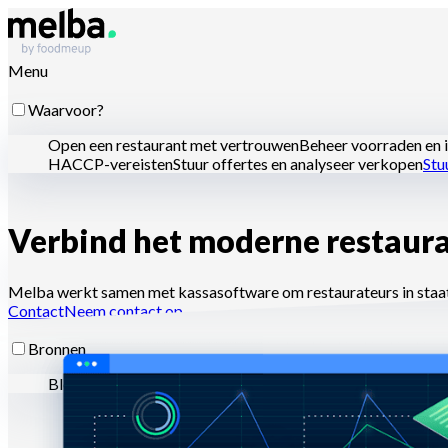
Menu
Waarvoor?
Open een restaurant met vertrouwen
Beheer voorraden en i
HACCP-vereisten
Stuur offertes en analyseer verkopen
Stu
Verbind het moderne restaur
Voor wie?
Ketens en grote groepen
Zelfstandige restaurants
Centrale
Melba werkt samen met kassasoftware om restaurateurs in staat t
Contact
Neem contact op
Bronnen
Blog
Helpcentrum
Nieuwsbrieven
API-documentatie
MCP-d