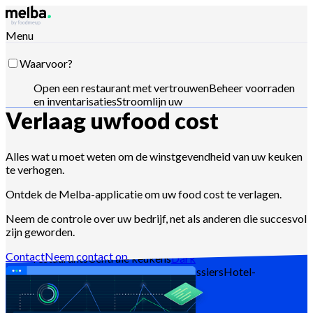
Menu
Waarvoor?
Open een restaurant met vertrouwen
Beheer voorraden
en inventarisaties
Stroomlijn uw
Verlaag uw
food cost
toeleveringsketen
Optimaliseer menu-
engineering
Verlaag food cost
Plan
voedselproductie
Voldoe aan HACCP-vereisten
Stuur
offertes en analyseer verkopen
Stuur met Claude,
Alles wat u moet weten om de winstgevendheid van uw keuken
ChatGPT of API
te verhogen.
Ontdek de Melba-applicatie om uw food cost te verlagen.
Neem de controle over uw bedrijf, net als anderen die succesvol
Voor wie?
zijn geworden.
Ketens en grote groepen
Zelfstandige
Contact
Neem contact op
restaurants
Centrale keukens
Dark
kitchens
Cateraars
Bakkers en patissiers
Hotel-
restaurants