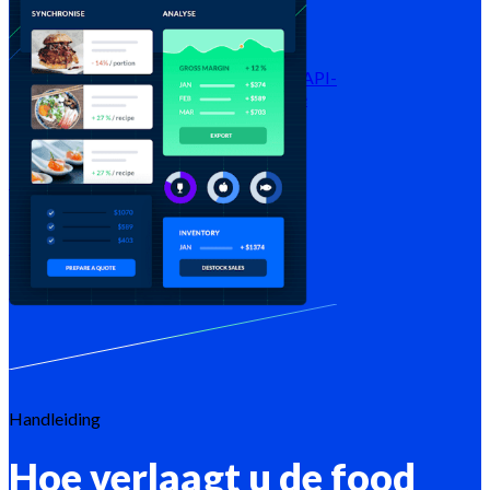
Bronnen
Blog
Helpcentrum
Nieuwsbrieven
API-
documentatie
MCP-documentatie
Prijzen
Inloggen →
Gratis testen
Registreren
Handleiding
Hoe verlaagt u de food