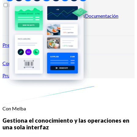
Recursos
Blog
Centro de ayuda
Newsletters
Documentación
API
Documentación MCP
Precios
Conexión →
Prueba gratis
Registrarse
Con Melba
Gestiona el conocimiento y las operaciones en
una sola interfaz