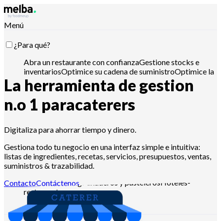
Menú
¿Para qué?
Abra un restaurante con confianza
Gestione stocks e
inventarios
Optimice su cadena de suministro
Optimice la
La herramienta de gestion
ingeniería de menús
Reduzca el coste
alimentario
Planifique la producción alimentaria
Cumpla
con los requisitos APPCC
Gestione presupuestos y
n.o 1 para
caterers
analice ventas
Controla con Claude, ChatGPT o API
Digitaliza para ahorrar tiempo y dinero.
¿Para quién?
Gestiona todo tu negocio en una interfaz simple e intuitiva:
listas de ingredientes, recetas, servicios, presupuestos, ventas,
Cadenas y grandes grupos
Restaurantes
suministros & trazabilidad.
independientes
Cocinas centrales
Dark
kitchens
Catering
Panaderos y pasteleros
Hoteles-
Contacto
Contáctenos
restaurante