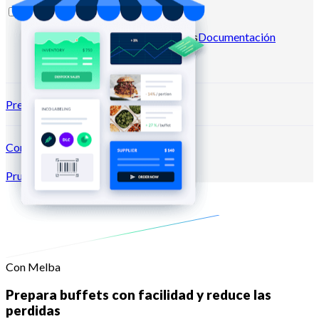
Recursos
Blog
Centro de ayuda
Newsletters
Documentación
API
Documentación MCP
Precios
Conexión →
Prueba gratis
Registrarse
Con Melba
Prepara buffets con facilidad y reduce las
perdidas