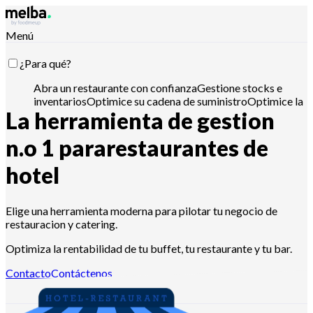
Menú
¿Para qué?
Abra un restaurante con confianza
Gestione stocks e
inventarios
Optimice su cadena de suministro
Optimice la
La herramienta de gestion
ingeniería de menús
Reduzca el coste
alimentario
Planifique la producción alimentaria
Cumpla
con los requisitos APPCC
Gestione presupuestos y
n.o 1 para
restaurantes de
analice ventas
Controla con Claude, ChatGPT o API
hotel
¿Para quién?
Elige una herramienta moderna para pilotar tu negocio de
restauracion y catering.
Cadenas y grandes grupos
Restaurantes
independientes
Cocinas centrales
Dark
Optimiza la rentabilidad de tu buffet, tu restaurante y tu bar.
kitchens
Catering
Panaderos y pasteleros
Hoteles-
restaurante
Contacto
Contáctenos