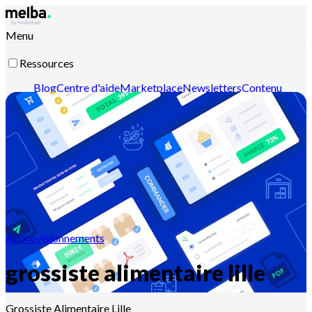
Menu
Ressources
Blog
Centre d'aide
Marketplace
Newsletters
Contenu
intelligent
Documentation API
Documentation MCP
Contactez-nous
Découvrir melba
Approvisionnements
grossiste alimentaire lille
Grossiste Alimentaire Lille