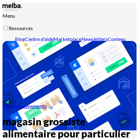
Menu
Ressources
Blog
Centre d'aide
Marketplace
Newsletters
Contenu
intelligent
Documentation API
Documentation MCP
Contactez-nous
Découvrir melba
Approvisionnements
magasin grossiste
alimentaire pour particulier