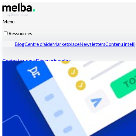
Menu
Ressources
Blog
Centre d'aide
Marketplace
Newsletters
Contenu intell
Contactez-nous
Découvrir melba