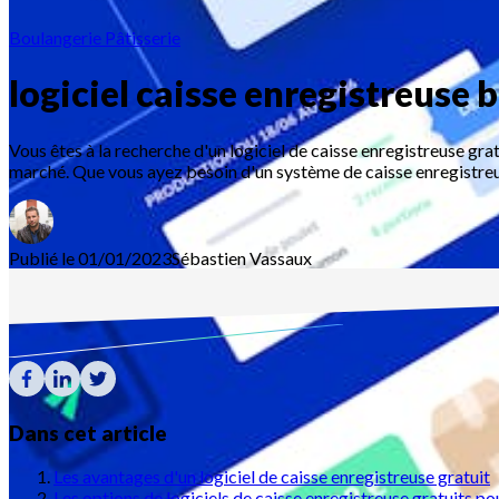
Boulangerie Pâtisserie
logiciel caisse enregistreuse 
Vous êtes à la recherche d'un logiciel de caisse enregistreuse gra
marché. Que vous ayez besoin d'un système de caisse enregistreus
Publié le 01/01/2023
Sébastien
Vassaux
Dans cet article
Les avantages d'un logiciel de caisse enregistreuse gratuit
Les options de logiciels de caisse enregistreuse gratuits p