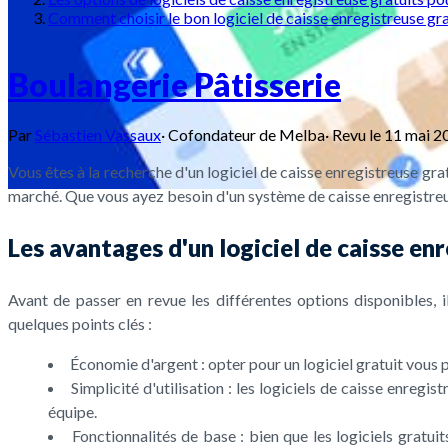
Comment choisir le bon logiciel de caisse enregistreuse gr
Boulangerie Pâtisserie
Par
Sébastien Vassaux
·
Cofondateur de Melba
·
Revu le
11 mai 2
Vous êtes à la recherche d'un logiciel de caisse enregistreuse gra
marché. Que vous ayez besoin d'un système de caisse enregistreus
Les avantages d'un logiciel de caisse en
Avant de passer en revue les différentes options disponibles, i
quelques points clés :
Économie d'argent : opter pour un logiciel gratuit vous p
Simplicité d'utilisation : les logiciels de caisse enregi
équipe.
Fonctionnalités de base : bien que les logiciels gratui