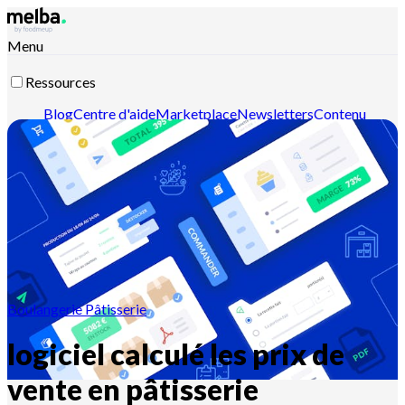
Menu
Ressources
Blog
Centre d'aide
Marketplace
Newsletters
Contenu
intelligent
Documentation API
Documentation MCP
Contactez-nous
Découvrir melba
Boulangerie Pâtisserie
logiciel calculé les prix de
vente en pâtisserie