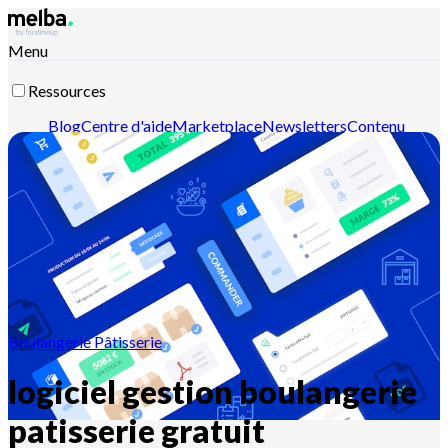
Menu
Ressources
Blog
Centre d'aide
Marketplace
Newsletters
Contenu
intelligent
Documentation API
Documentation MCP
Contactez-nous
Découvrir melba
Boulangerie Pâtisserie
logiciel gestion boulangerie
patisserie gratuit