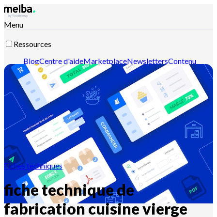
Menu
Ressources
Blog
Centre d'aide
Marketplace
Newsletters
Contenu
intelligent
Documentation API
Documentation MCP
Contactez-nous
Découvrir melba
Fiches techniques
fiche technique de
fabrication cuisine vierge