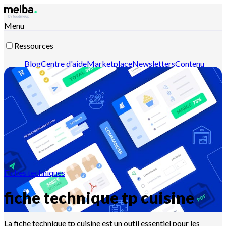
Menu
Ressources
Blog
Centre d'aide
Marketplace
Newsletters
Contenu
intelligent
Documentation API
Documentation MCP
Contactez-nous
Découvrir melba
Fiches techniques
fiche technique tp cuisine
La fiche technique tp cuisine est un outil essentiel pour les