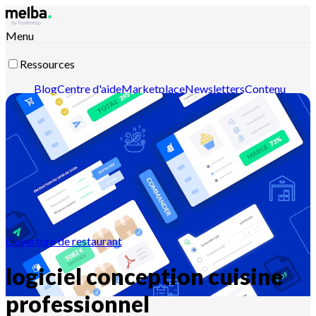
Menu
Ressources
Blog
Centre d'aide
Marketplace
Newsletters
Contenu
intelligent
Documentation API
Documentation MCP
Contactez-nous
Découvrir melba
Ouverture de restaurant
logiciel conception cuisine
professionnel