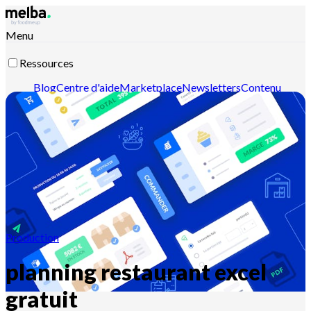
Menu
Ressources
Blog
Centre d'aide
Marketplace
Newsletters
Contenu
intelligent
Documentation API
Documentation MCP
Contactez-nous
Découvrir melba
Production
planning restaurant excel
gratuit