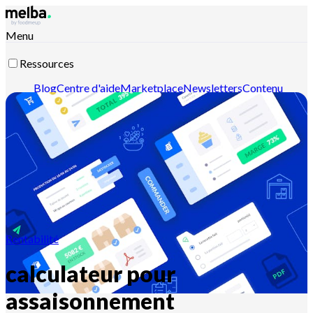
Menu
Ressources
Blog
Centre d'aide
Marketplace
Newsletters
Contenu
intelligent
Documentation API
Documentation MCP
Contactez-nous
Découvrir melba
Rentabilité
calculateur pour
assaisonnement