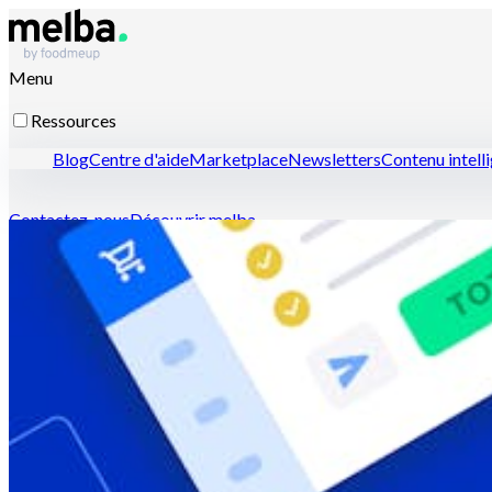
Menu
Ressources
Blog
Centre d'aide
Marketplace
Newsletters
Contenu intell
Contactez-nous
Découvrir melba