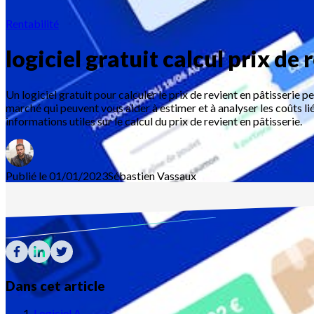
Rentabilité
logiciel gratuit calcul prix de 
Un logiciel gratuit pour calculer le prix de revient en pâtisserie pe
marché qui peuvent vous aider à estimer et à analyser les coûts lié
informations utiles sur le calcul du prix de revient en pâtisserie.
Publié le 01/01/2023
Sébastien
Vassaux
Dans cet article
Logiciel A