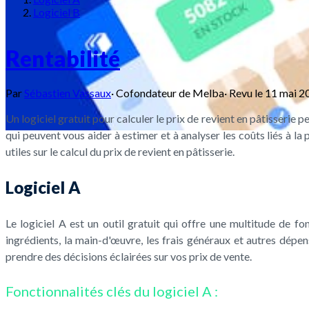
Logiciel B
Rentabilité
Par
Sébastien Vassaux
·
Cofondateur de Melba
·
Revu le
11 mai 2
Un logiciel gratuit pour calculer le prix de revient en pâtisserie p
qui peuvent vous aider à estimer et à analyser les coûts liés à la
utiles sur le calcul du prix de revient en pâtisserie.
Logiciel A
Le logiciel A est un outil gratuit qui offre une multitude de fon
ingrédients, la main-d'œuvre, les frais généraux et autres dépen
prendre des décisions éclairées sur vos prix de vente.
Fonctionnalités clés du logiciel A :