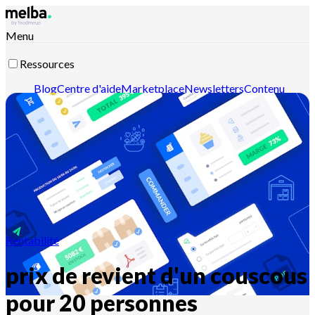
Menu
Ressources
Blog
Centre d'aide
Marketplace
Newsletters
Contenu
intelligent
Documentation API
Documentation MCP
Contactez-nous
Découvrir melba
Rentabilité
prix de revient d'un couscous
pour 20 personnes