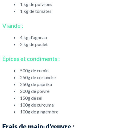
1 kg de poivrons
1 kg de tomates
Viande :
4 kg d'agneau
2 kg de poulet
Épices et condiments :
500g de cumin
250g de coriandre
250g de paprika
200g de poivre
150g de sel
100g de curcuma
100g de gingembre
Frais de main-d'œuvre :