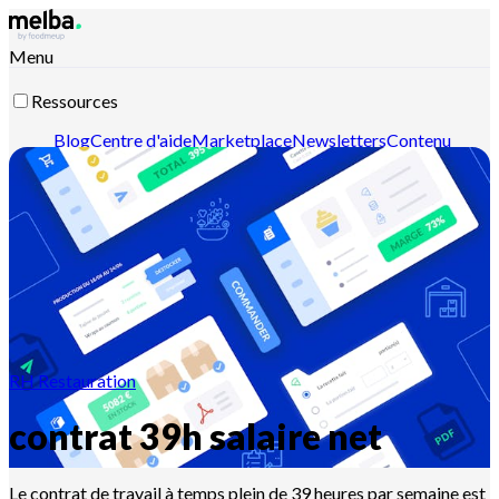
Menu
Ressources
Blog
Centre d'aide
Marketplace
Newsletters
Contenu
intelligent
Documentation API
Documentation MCP
Contactez-nous
Découvrir melba
RH Restauration
contrat 39h salaire net
Le contrat de travail à temps plein de 39 heures par semaine est