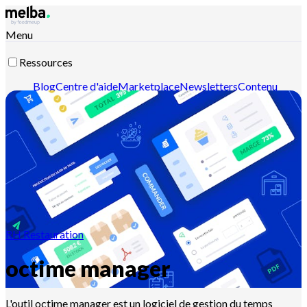
Menu
Ressources
Blog
Centre d'aide
Marketplace
Newsletters
Contenu
intelligent
Documentation API
Documentation MCP
Contactez-nous
Découvrir melba
RH Restauration
octime manager
L'outil octime manager est un logiciel de gestion du temps