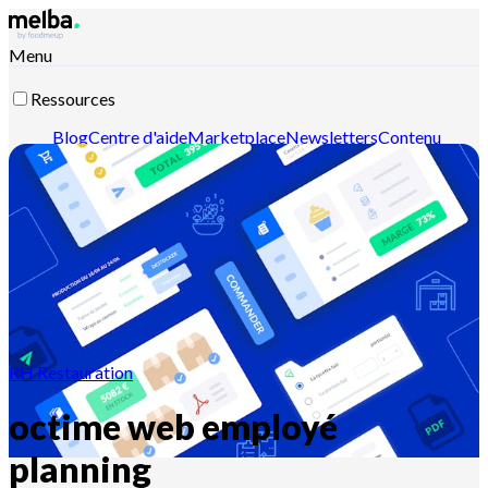
Menu
Ressources
Blog
Centre d'aide
Marketplace
Newsletters
Contenu
intelligent
Documentation API
Documentation MCP
Contactez-nous
Découvrir melba
RH Restauration
octime web employé
planning