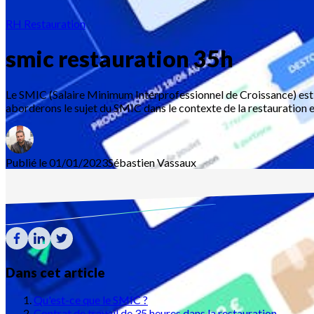
RH Restauration
smic restauration 35h
Le SMIC (Salaire Minimum Interprofessionnel de Croissance) est l
aborderons le sujet du SMIC dans le contexte de la restauration e
Publié le 01/01/2023
Sébastien
Vassaux
Dans cet article
Qu'est-ce que le SMIC ?
Contrat de travail de 35 heures dans la restauration