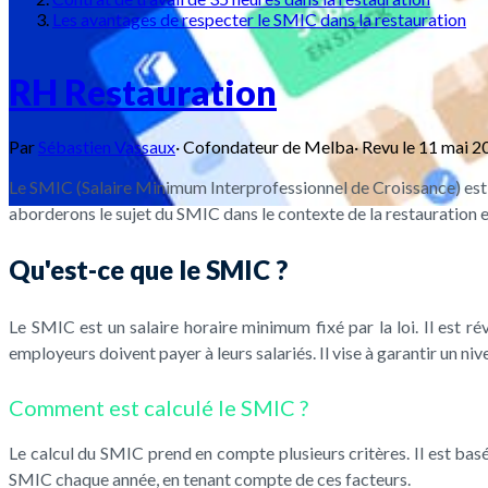
Les avantages de respecter le SMIC dans la restauration
RH Restauration
Par
Sébastien Vassaux
·
Cofondateur de Melba
·
Revu le
11 mai 2
Le SMIC (Salaire Minimum Interprofessionnel de Croissance) est l
aborderons le sujet du SMIC dans le contexte de la restauration e
Qu'est-ce que le SMIC ?
Le SMIC est un salaire horaire minimum fixé par la loi. Il est 
employeurs doivent payer à leurs salariés. Il vise à garantir un ni
Comment est calculé le SMIC ?
Le calcul du SMIC prend en compte plusieurs critères. Il est basé
SMIC chaque année, en tenant compte de ces facteurs.