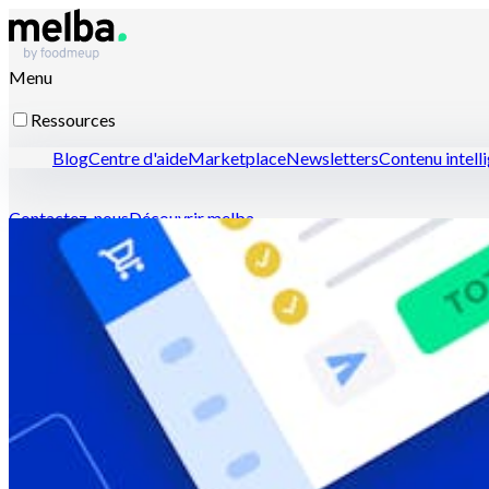
Menu
Ressources
Blog
Centre d'aide
Marketplace
Newsletters
Contenu intell
Contactez-nous
Découvrir melba