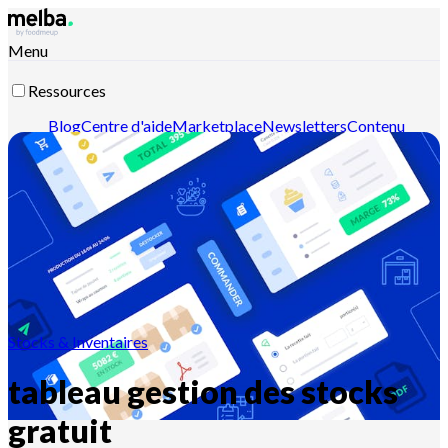
Menu
Ressources
Blog
Centre d'aide
Marketplace
Newsletters
Contenu
intelligent
Documentation API
Documentation MCP
Contactez-nous
Découvrir melba
Stocks & Inventaires
tableau gestion des stocks
gratuit