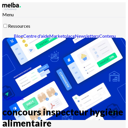
Menu
Ressources
Blog
Centre d'aide
Marketplace
Newsletters
Contenu
intelligent
Documentation API
Documentation MCP
Contactez-nous
Découvrir melba
Traçabilité
concours inspecteur hygiène
alimentaire