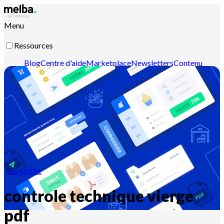
Menu
Ressources
Blog
Centre d'aide
Marketplace
Newsletters
Contenu
intelligent
Documentation API
Documentation MCP
Contactez-nous
Découvrir melba
Traçabilité
controle technique vierge
pdf