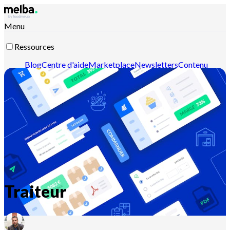
Menu
Ressources
Blog
Centre d'aide
Marketplace
Newsletters
Contenu
intelligent
Documentation API
Documentation MCP
Contactez-nous
Découvrir melba
Traiteur