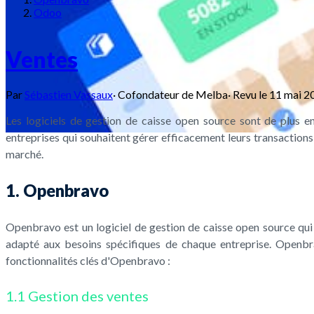
Odoo
Ventes
Par
Sébastien Vassaux
·
Cofondateur de Melba
·
Revu le
11 mai 2
Les logiciels de gestion de caisse open source sont de plus en
entreprises qui souhaitent gérer efficacement leurs transactions 
marché.
1. Openbravo
Openbravo est un logiciel de gestion de caisse open source qui
adapté aux besoins spécifiques de chaque entreprise. Openbrav
fonctionnalités clés d'Openbravo :
1.1 Gestion des ventes