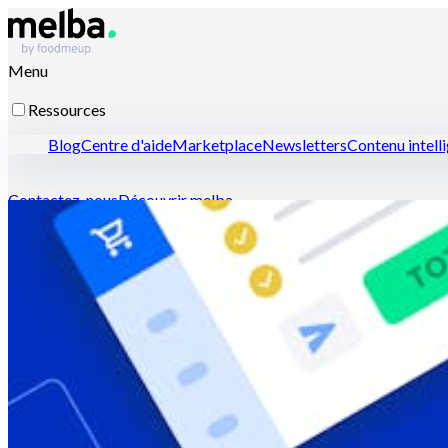
Menu
Ressources
Blog
Centre d'aide
Marketplace
Newsletters
Contenu intell
Contactez-nous
Découvrir melba