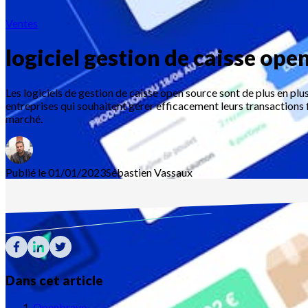
Ventes
logiciel gestion de caisse ope
Les logiciels de gestion de caisse open source sont de plus en plu
entreprises qui souhaitent gérer efficacement leurs transactions f
marché.
Publié le 01/01/2023
Sébastien
Vassaux
Dans cet article
Openbravo