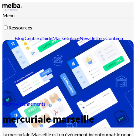
Menu
Ressources
Blog
Centre d'aide
Marketplace
Newsletters
Contenu
intelligent
Documentation API
Documentation MCP
Contactez-nous
Découvrir melba
Approvisionnements
mercuriale marseille
La mercuriale Marseille est un événement incontournable pour