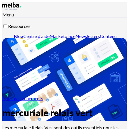
Menu
Ressources
Blog
Centre d'aide
Marketplace
Newsletters
Contenu
intelligent
Documentation API
Documentation MCP
Contactez-nous
Découvrir melba
Approvisionnements
mercuriale relais vert
Les mercuriale Relais Vert sont des outils essentiels pour les