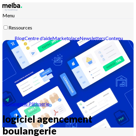
Menu
Ressources
Blog
Centre d'aide
Marketplace
Newsletters
Contenu
intelligent
Documentation API
Documentation MCP
Contactez-nous
Découvrir melba
Boulangerie Pâtisserie
logiciel agencement
boulangerie