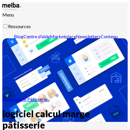
Menu
Ressources
Blog
Centre d'aide
Marketplace
Newsletters
Contenu
intelligent
Documentation API
Documentation MCP
Contactez-nous
Découvrir melba
Boulangerie Pâtisserie
logiciel calcul marge
pâtisserie