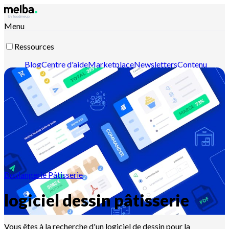
Menu
Ressources
Blog
Centre d'aide
Marketplace
Newsletters
Contenu
intelligent
Documentation API
Documentation MCP
Contactez-nous
Découvrir melba
Boulangerie Pâtisserie
logiciel dessin pâtisserie
Vous êtes à la recherche d'un logiciel de dessin pour la